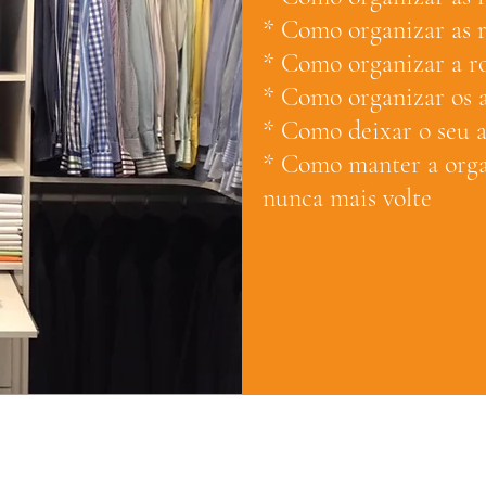
* Como organizar as 
* Como organizar a r
* Como organizar os a
* Como deixar o seu 
* Como manter a org
nunca mais volte
Domus Organizzare
domus@domusorganizzare.com.br