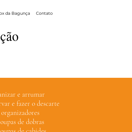
tox da Bagunça
Contato
ação
anizar e arrumar
var e fazer o descarte
s organizadores
roupas de dobras
oupas de cabides