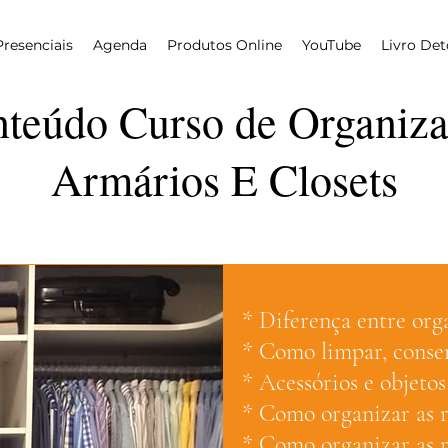
Presenciais
Agenda
Produtos Online
YouTube
Livro De
teúdo Curso de Organiz
Armários E Closets
* Diferença entre org
* Como limpar, conser
* Acessórios e objeto
* Como organizar as 
* Como organizar as r