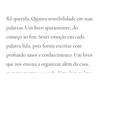
Rô querida. Quanta sensibilidade em suas
palavras. Um livro apaixonante, do
começo ao fim. Senti emoção em cada
palavra lida, pois forma escritas com
profundo amor e conhecimento. Um livro
que nos ensina a organizar além da casa,
os pensamentos e a vida. Uma leitura leve,
gostosa e contagiante. Obrigada por esse
presente.
Luciana Lima
Ler este livro "Detox da Bagunça, um guia
prático de como a organização pode